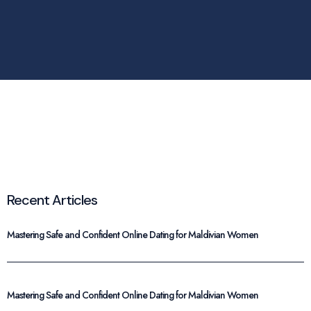
Recent Articles
Mastering Safe and Confident Online Dating for Maldivian Women
Mastering Safe and Confident Online Dating for Maldivian Women