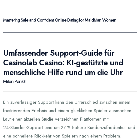
Mastering Safe and Confident Online Dating for Maldivian Women
Umfassender Support‑Guide für
Casinolab Casino: KI‑gestützte und
menschliche Hilfe rund um die Uhr
Milan Parikh
Ein zuverlässiger Support kann den Unterschied zwischen einem
frustrierenden Erlebnis und einem glücklichen Spieler ausmachen.
Laut einer aktuellen Studie verzeichnen Plattformen mit
24‑Stunden‑Support eine um 27 % höhere Kundenzufriedenheit und
eine schnellere Rückkehr von Spielern nach einem Problem.