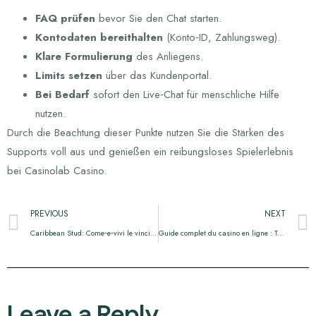
FAQ prüfen
bevor Sie den Chat starten.
Kontodaten bereithalten
(Konto‑ID, Zahlungsweg).
Klare Formulierung
des Anliegens.
Limits setzen
über das Kundenportal.
Bei Bedarf
sofort den Live‑Chat für menschliche Hilfe
nutzen.
Durch die Beachtung dieser Punkte nutzen Sie die Stärken des
Supports voll aus und genießen ein reibungsloses Spielerlebnis
bei Casinolab Casino.
PREVIOUS
NEXT
Caribbean Stud: Come‑e‑vivi le vincite da record nei casinò di primavera
Guide complet du casino en ligne : Tout ce que vous devez savoir avant de jouer
Leave a Reply