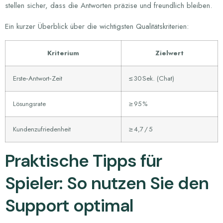
stellen sicher, dass die Antworten präzise und freundlich bleiben.
Ein kurzer Überblick über die wichtigsten Qualitätskriterien:
Kriterium
Zielwert
Erste‑Antwort‑Zeit
≤ 30 Sek. (Chat)
Lösungsrate
≥ 95 %
Kundenzufriedenheit
≥ 4,7 / 5
Praktische Tipps für
Spieler: So nutzen Sie den
Support optimal