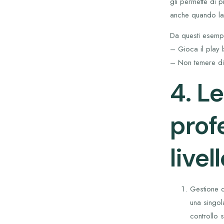
gli permette di 
anche quando la
Da questi esempi
– Gioca il play
– Non temere di 
4. L
prof
livel
Gestione d
una singol
controllo su