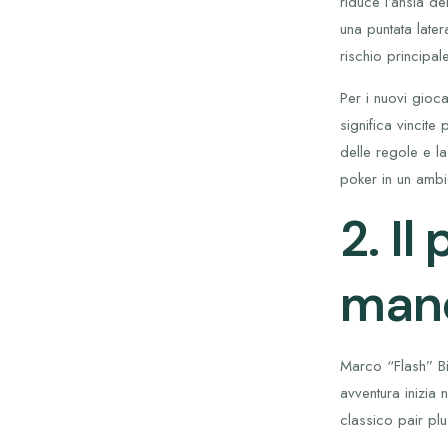
riduce l’ansia de
una puntata late
rischio principale
Per i nuovi gioc
significa vincite
delle regole e la
poker in un ambie
2. I
mano
Marco “Flash” Bia
avventura inizia
classico pair pl