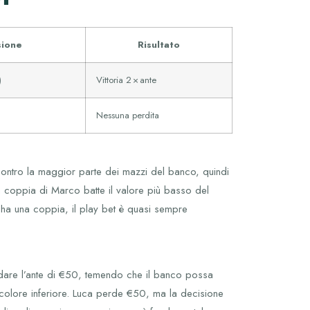
sione
Risultato
)
Vittoria 2 × ante
Nessuna perdita
ontro la maggior parte dei mazzi del banco, quindi
 coppia di Marco batte il valore più basso del
 ha una coppia, il play bet è quasi sempre
oldare l’ante di €50, temendo che il banco possa
 colore inferiore. Luca perde €50, ma la decisione