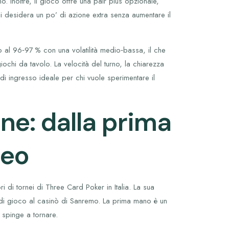
. Inoltre, il gioco offre una pair plus opzionale,
i desidera un po’ di azione extra senza aumentare il
o al 96‑97 % con una volatilità medio‑bassa, il che
iochi da tavolo. La velocità del turno, la chiarezza
 di ingresso ideale per chi vuole sperimentare il
one: dalla prima
neo
ri di tornei di Three Card Poker in Italia. La sua
 di gioco al casinò di Sanremo. La prima mano è un
 spinge a tornare.