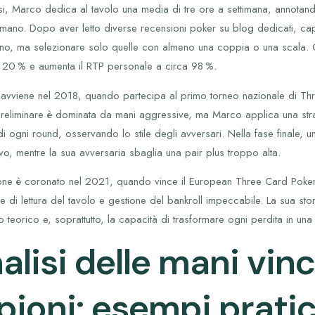
si, Marco dedica al tavolo una media di tre ore a settimana, annotan
i mano. Dopo aver letto diverse recensioni poker su blog dedicati, capi
no, ma selezionare solo quelle con almeno una coppia o una scala. 
 20 % e aumenta il RTP personale a circa 98 %.
ità avviene nel 2018, quando partecipa al primo torneo nazionale di 
eliminare è dominata da mani aggressive, ma Marco applica una strate
i ogni round, osservando lo stile degli avversari. Nella fase finale, 
vo, mentre la sua avversaria sbaglia una pair plus troppo alta.
pione è coronato nel 2021, quando vince il European Three Card Poke
 di lettura del tavolo e gestione del bankroll impeccabile. La sua sto
o teorico e, soprattutto, la capacità di trasformare ogni perdita in una
alisi delle mani vin
ioni: esempi pratic