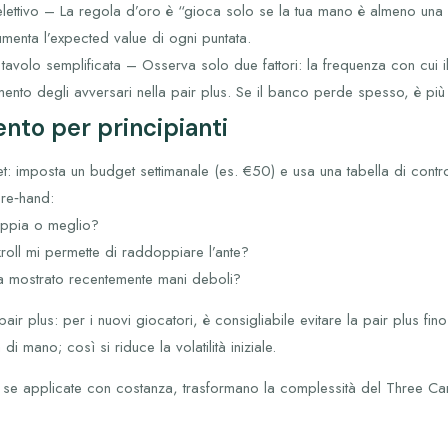
elettivo – La regola d’oro è “gioca solo se la tua mano è almeno una c
umenta l’expected value di ogni puntata.
l tavolo semplificata – Osserva solo due fattori: la frequenza con cui 
nto degli avversari nella pair plus. Se il banco perde spesso, è più
to per principianti
t: imposta un budget settimanale (es. €50) e usa una tabella di cont
pre‑hand:
ppia o meglio?
kroll mi permette di raddoppiare l’ante?
a mostrato recentemente mani deboli?
pair plus: per i nuovi giocatori, è consigliabile evitare la pair plus
 di mano; così si riduce la volatilità iniziale.
 se applicate con costanza, trasformano la complessità del Three Ca