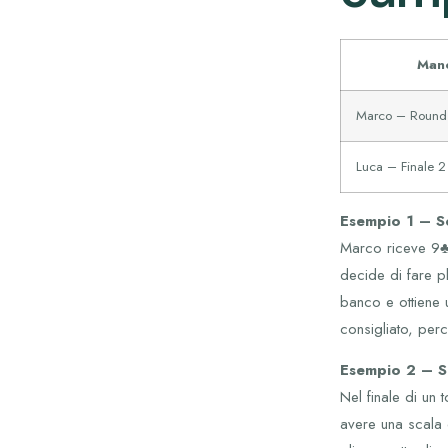
Mano
Marco – Round
Luca – Finale 2
Esempio 1 – Sc
Marco riceve 9♣ 
decide di fare p
banco e ottiene 
consigliato, per
Esempio 2 – Sc
Nel finale di un
avere una scala 