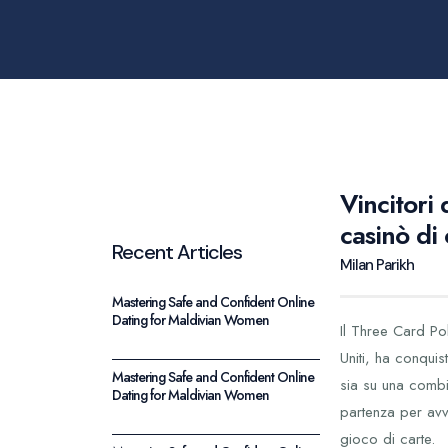
Vincitori 
casinò di
Recent Articles
Milan Parikh
Mastering Safe and Confident Online
Dating for Maldivian Women
Il Three Card Pok
Uniti, ha conquis
Mastering Safe and Confident Online
sia su una combin
Dating for Maldivian Women
partenza per avv
gioco di carte.