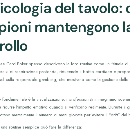
sicologia del tavolo:
ioni mantengono la 
rollo
ree Card Poker spesso descrivono la loro routine come un “rituale di
ercizi di respirazione profonda, riducendo il battito cardiaco e prepa
udi sulla responsible gambling, che mostrano come la gestione dello s
o fondamentale è la visualizzazione: i professionisti immaginano scena
 ridurre l’impatto emotivo quando si verificano realmente. Durante il 
tano mentalmente il numero di mani giocate per evitare il “drift” del b
i, una routine semplice può fare la differenza: