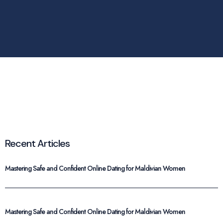
Recent Articles
Mastering Safe and Confident Online Dating for Maldivian Women
Mastering Safe and Confident Online Dating for Maldivian Women