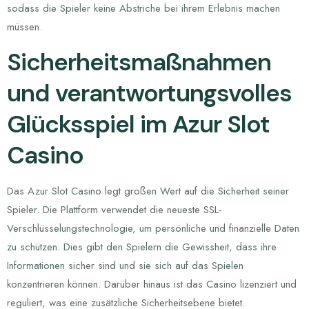
sodass die Spieler keine Abstriche bei ihrem Erlebnis machen
müssen.
Sicherheitsmaßnahmen
und verantwortungsvolles
Glücksspiel im Azur Slot
Casino
Das Azur Slot Casino legt großen Wert auf die Sicherheit seiner
Spieler. Die Plattform verwendet die neueste SSL-
Verschlüsselungstechnologie, um persönliche und finanzielle Daten
zu schützen. Dies gibt den Spielern die Gewissheit, dass ihre
Informationen sicher sind und sie sich auf das Spielen
konzentrieren können. Darüber hinaus ist das Casino lizenziert und
reguliert, was eine zusätzliche Sicherheitsebene bietet.