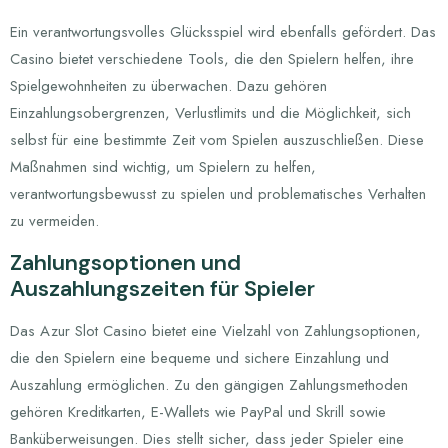
Ein verantwortungsvolles Glücksspiel wird ebenfalls gefördert. Das
Casino bietet verschiedene Tools, die den Spielern helfen, ihre
Spielgewohnheiten zu überwachen. Dazu gehören
Einzahlungsobergrenzen, Verlustlimits und die Möglichkeit, sich
selbst für eine bestimmte Zeit vom Spielen auszuschließen. Diese
Maßnahmen sind wichtig, um Spielern zu helfen,
verantwortungsbewusst zu spielen und problematisches Verhalten
zu vermeiden.
Zahlungsoptionen und
Auszahlungszeiten für Spieler
Das Azur Slot Casino bietet eine Vielzahl von Zahlungsoptionen,
die den Spielern eine bequeme und sichere Einzahlung und
Auszahlung ermöglichen. Zu den gängigen Zahlungsmethoden
gehören Kreditkarten, E-Wallets wie PayPal und Skrill sowie
Banküberweisungen. Dies stellt sicher, dass jeder Spieler eine