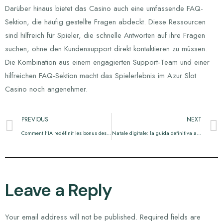
Darüber hinaus bietet das Casino auch eine umfassende FAQ-
Sektion, die häufig gestellte Fragen abdeckt. Diese Ressourcen
sind hilfreich für Spieler, die schnelle Antworten auf ihre Fragen
suchen, ohne den Kundensupport direkt kontaktieren zu müssen.
Die Kombination aus einem engagierten Support-Team und einer
hilfreichen FAQ-Sektion macht das Spielerlebnis im Azur Slot
Casino noch angenehmer.
PREVIOUS
NEXT
Comment l’IA redéfinit les bonus des casinos en ligne : guide pratique pour les néophytes
Natale digitale: la guida definitiva al multi‑valuta nei casinò online e ai bonus festivi
Leave a Reply
Your email address will not be published.
Required fields are