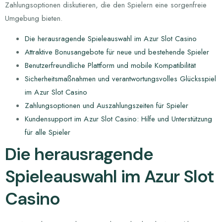
Zahlungsoptionen diskutieren, die den Spielern eine sorgenfreie
Umgebung bieten.
Die herausragende Spieleauswahl im Azur Slot Casino
Attraktive Bonusangebote für neue und bestehende Spieler
Benutzerfreundliche Plattform und mobile Kompatibilität
Sicherheitsmaßnahmen und verantwortungsvolles Glücksspiel
im Azur Slot Casino
Zahlungsoptionen und Auszahlungszeiten für Spieler
Kundensupport im Azur Slot Casino: Hilfe und Unterstützung
für alle Spieler
Die herausragende
Spieleauswahl im Azur Slot
Casino