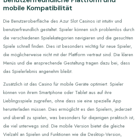
mobile Kompatibilität
Die Benutzeroberfläche des Azur Slot Casinos ist intuitiv und
benutzerfreundlich gestaltet. Spieler können sich problemlos durch
die verschiedenen Spielekategorien navigieren und die gesuchten
Spiele schnell finden. Dies ist besonders wichtig für neue Spieler,
die möglicherweise nicht mit der Plattform vertraut sind. Die klaren
Menüs und die ansprechende Gestaltung tragen dazu bei, dass
das Spielerlebnis angenehm bleibt.
Zusätzlich ist das Casino für mobile Geräte optimiert. Spieler
können von ihrem Smartphone oder Tablet aus auf ihre
Lieblingsspiele zugreifen, ohne dass sie eine spezielle App
herunterladen müssen. Dies ermöglicht es den Spielern, jederzeit
und überall zu spielen, was besonders für diejenigen praktisch ist,
die viel unterwegs sind. Die mobile Version bietet die gleiche
Vielzahl an Spielen und Funktionen wie die Desktop-Version,