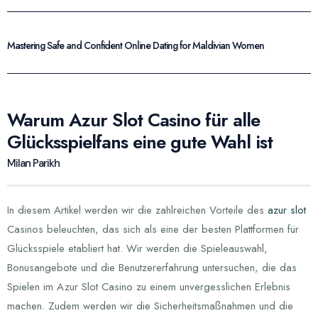
Mastering Safe and Confident Online Dating for Maldivian Women
Warum Azur Slot Casino für alle
Glücksspielfans eine gute Wahl ist
Milan Parikh
In diesem Artikel werden wir die zahlreichen Vorteile des
azur slot
Casinos beleuchten, das sich als eine der besten Plattformen für
Glücksspiele etabliert hat. Wir werden die Spieleauswahl,
Bonusangebote und die Benutzererfahrung untersuchen, die das
Spielen im Azur Slot Casino zu einem unvergesslichen Erlebnis
machen. Zudem werden wir die Sicherheitsmaßnahmen und die