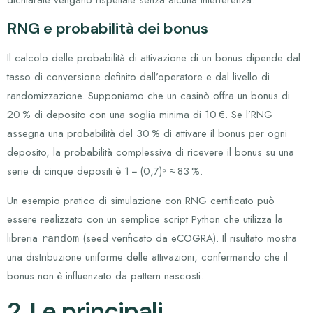
RNG e probabilità dei bonus
Il calcolo delle probabilità di attivazione di un bonus dipende dal
tasso di conversione definito dall’operatore e dal livello di
randomizzazione. Supponiamo che un casinò offra un bonus di
20 % di deposito con una soglia minima di 10 €. Se l’RNG
assegna una probabilità del 30 % di attivare il bonus per ogni
deposito, la probabilità complessiva di ricevere il bonus su una
serie di cinque depositi è 1 − (0,7)⁵ ≈ 83 %.
Un esempio pratico di simulazione con RNG certificato può
essere realizzato con un semplice script Python che utilizza la
libreria
(seed verificato da eCOGRA). Il risultato mostra
random
una distribuzione uniforme delle attivazioni, confermando che il
bonus non è influenzato da pattern nascosti.
2. Le principali