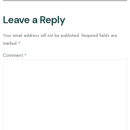
Leave a Reply
Your email address will not be published.
Required fields are
marked
*
Comment
*