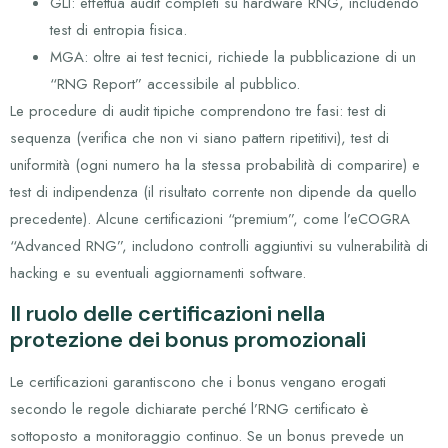
GLI: effettua audit completi su hardware RNG, includendo
test di entropia fisica.
MGA: oltre ai test tecnici, richiede la pubblicazione di un
“RNG Report” accessibile al pubblico.
Le procedure di audit tipiche comprendono tre fasi: test di
sequenza (verifica che non vi siano pattern ripetitivi), test di
uniformità (ogni numero ha la stessa probabilità di comparire) e
test di indipendenza (il risultato corrente non dipende da quello
precedente). Alcune certificazioni “premium”, come l’eCOGRA
“Advanced RNG”, includono controlli aggiuntivi su vulnerabilità di
hacking e su eventuali aggiornamenti software.
Il ruolo delle certificazioni nella
protezione dei bonus promozionali
Le certificazioni garantiscono che i bonus vengano erogati
secondo le regole dichiarate perché l’RNG certificato è
sottoposto a monitoraggio continuo. Se un bonus prevede un