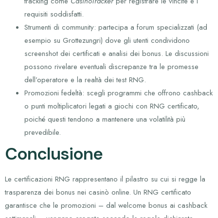
tracking come
CasinoTracker
per registrare le vincite e i
requisiti soddisfatti.
Strumenti di community: partecipa a forum specializzati (ad
esempio su Grottezungri) dove gli utenti condividono
screenshot dei certificati e analisi dei bonus. Le discussioni
possono rivelare eventuali discrepanze tra le promesse
dell’operatore e la realtà dei test RNG.
Promozioni fedeltà: scegli programmi che offrono cashback
o punti moltiplicatori legati a giochi con RNG certificato,
poiché questi tendono a mantenere una volatilità più
prevedibile.
Conclusione
Le certificazioni RNG rappresentano il pilastro su cui si regge la
trasparenza dei bonus nei casinò online. Un RNG certificato
garantisce che le promozioni – dal welcome bonus ai cashback