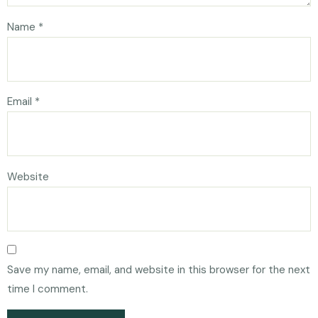
Name
*
Email
*
Website
Save my name, email, and website in this browser for the next
time I comment.