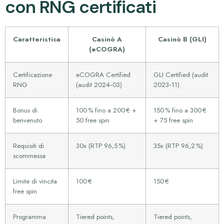
con RNG certificati
Caratteristica
Casinò A
Casinò B (GLI)
(eCOGRA)
Certificazione
eCOGRA Certified
GLI Certified (audit
RNG
(audit 2024‑03)
2023‑11)
Bonus di
100 % fino a 200 € +
150 % fino a 300 €
benvenuto
50 free spin
+ 75 free spin
Requisiti di
30x (RTP 96,5 %)
35x (RTP 96,2 %)
scommessa
Limite di vincita
100 €
150 €
free spin
Programma
Tiered points,
Tiered points,