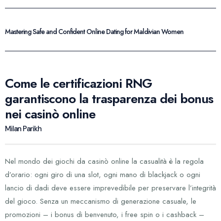
Mastering Safe and Confident Online Dating for Maldivian Women
Come le certificazioni RNG
garantiscono la trasparenza dei bonus
nei casinò online
Milan Parikh
Nel mondo dei giochi da casinò online la casualità è la regola
d’orario: ogni giro di una slot, ogni mano di blackjack o ogni
lancio di dadi deve essere imprevedibile per preservare l’integrità
del gioco. Senza un meccanismo di generazione casuale, le
promozioni – i bonus di benvenuto, i free spin o i cashback –