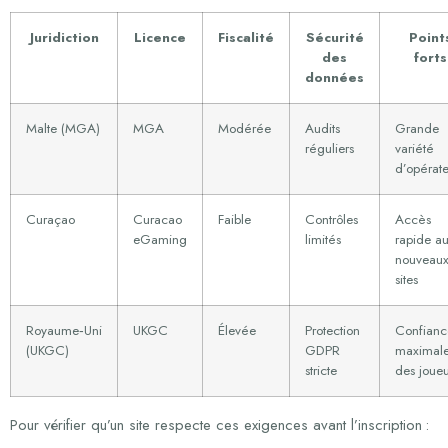
Juridiction
Licence
Fiscalité
Sécurité
Point
des
forts
données
Malte (MGA)
MGA
Modérée
Audits
Grande
réguliers
variété
d’opérate
Curaçao
Curacao
Faible
Contrôles
Accès
eGaming
limités
rapide a
nouveau
sites
Royaume‑Uni
UKGC
Élevée
Protection
Confianc
(UKGC)
GDPR
maximal
stricte
des joueu
Pour vérifier qu’un site respecte ces exigences avant l’inscription :