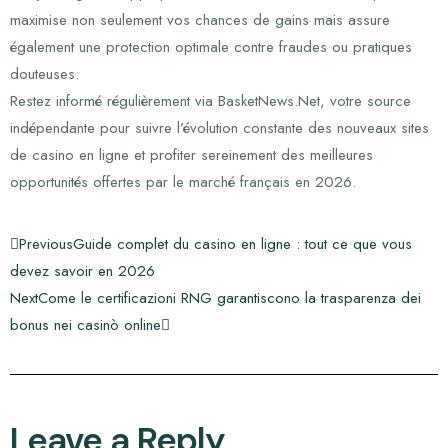
maximise non seulement vos chances de gains mais assure
également une protection optimale contre fraudes ou pratiques
douteuses.
Restez informé régulièrement via BasketNews.Net, votre source
indépendante pour suivre l’évolution constante des nouveaux sites
de casino en ligne et profiter sereinement des meilleures
opportunités offertes par le marché français en 2026.
Previous
Guide complet du casino en ligne : tout ce que vous
devez savoir en 2026
Next
Come le certificazioni RNG garantiscono la trasparenza dei
bonus nei casinò online
Leave a Reply