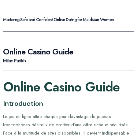
Mastering Safe and Confident Online Dating for Maldivian Women
Online Casino Guide
Milan Parikh
Online Casino Guide
Introduction
Le jeu en ligne attire chaque jour davantage de joueurs
francophones désireux de profiter d’une offre riche et sécurisée.
Face à la multitude de sites disponibles, il devient indispensable