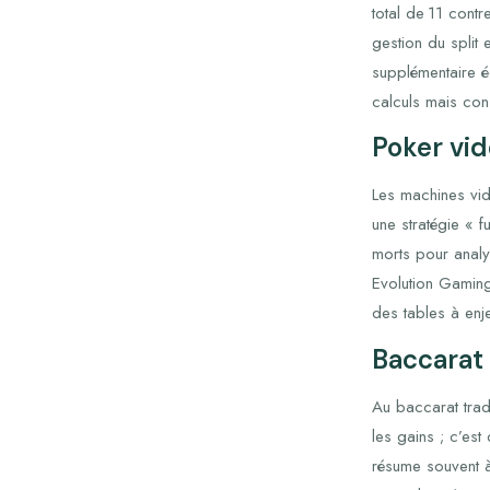
total de 11 cont
gestion du split
supplémentaire é
calculs mais cons
Poker vi
Les machines vi
une stratégie « f
morts pour analy
Evolution Gaming
des tables à enje
Baccarat 
Au baccarat trad
les gains ; c’es
résume souvent à