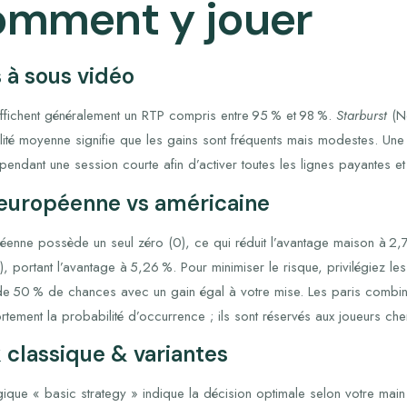
omment y jouer
 à sous vidéo
affichent généralement un RTP compris entre 95 % et 98 %.
Starburst
(Ne
atilité moyenne signifie que les gains sont fréquents mais modestes. Un
endant une session courte afin d’activer toutes les lignes payantes et 
 européenne vs américaine
péenne possède un seul zéro (0), ce qui réduit l’avantage maison à 2,7
, portant l’avantage à 5,26 %. Pour minimiser le risque, privilégiez l
 de 50 % de chances avec un gain égal à votre mise. Les paris combin
rtement la probabilité d’occurrence ; ils sont réservés aux joueurs cher
 classique & variantes
égique « basic strategy » indique la décision optimale selon votre mai