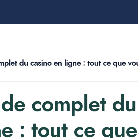
plet du casino en ligne : tout ce que v
de complet du
ne : tout ce qu