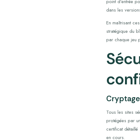
point d’entrée p
dans les version
En maîtrisant ce
stratégique du b
par chaque jeu p
Sécu
conf
Cryptage
Tous les sites s
protégées par un
certificat détail
en cours.