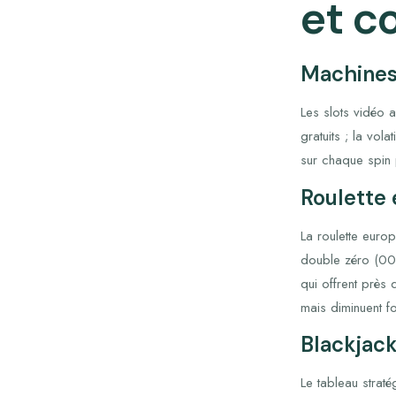
et c
Machines
Les slots vidéo 
gratuits ; la vol
sur chaque spin p
Roulette
La roulette euro
double zéro (00)
qui offrent près
mais diminuent fo
Blackjack
Le tableau strat