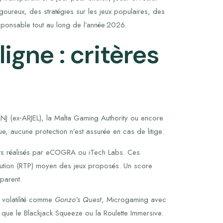
igoureux, des stratégies sur les jeux populaires, des
esponsable tout au long de l’année 2026.
igne : critères
l’ANJ (ex‑ARJEL), la Malta Gaming Authority ou encore
, aucune protection n’est assurée en cas de litige.
dants réalisés par eCOGRA ou iTech Labs. Ces
bution (RTP) moyen des jeux proposés. Un score
parent.
e volatilité comme
Gonzo’s Quest
, Microgaming avec
s que le Blackjack Squeeze ou la Roulette Immersive.