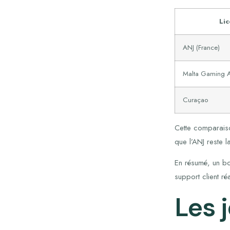
Li
ANJ (France)
Malta Gaming A
Curaçao
Cette comparaiso
que l’ANJ reste l
En résumé, un bo
support client ré
Les 