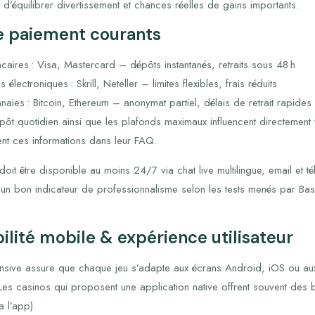
 d’équilibrer divertissement et chances réelles de gains importants.
 paiement courants
caires : Visa, Mastercard – dépôts instantanés, retraits sous 48 h
es électroniques : Skrill, Neteller – limites flexibles, frais réduits
aies : Bitcoin, Ethereum – anonymat partiel, délais de retrait rapides
pôt quotidien ainsi que les plafonds maximaux influencent directement v
ment ces informations dans leur FAQ.
 doit être disponible au moins 24/7 via chat live multilingue, email et
 un bon indicateur de professionnalisme selon les tests menés par Bas
lité mobile & expérience utilisateur
sive assure que chaque jeu s’adapte aux écrans Android, iOS ou aux
 Les casinos qui proposent une application native offrent souvent des
a l’app).