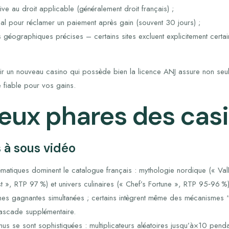
ive au droit applicable (généralement droit français) ;
al pour réclamer un paiement après gain (souvent 30 jours) ;
s géographiques précises – certains sites excluent explicitement certa
ir un nouveau casino qui possède bien la licence ANJ assure non seu
e fiable pour vos gains.
jeux phares des casi
 à sous vidéo
ématiques dominent le catalogue français : mythologie nordique (« Val
 », RTP 97 %) et univers culinaires (« Chef’s Fortune », RTP 95‑96 %). C
ignes gagnantes simultanées ; certains intègrent même des mécanismes
ascade supplémentaire.
us se sont sophisti­quées : multiplicateurs aléatoires jusqu’à×10 pendant 