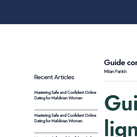
Guide com
Milan Parikh
Recent Articles
Gui
Mastering Safe and Confident Online
Dating for Maldivian Women
Mastering Safe and Confident Online
lig
Dating for Maldivian Women