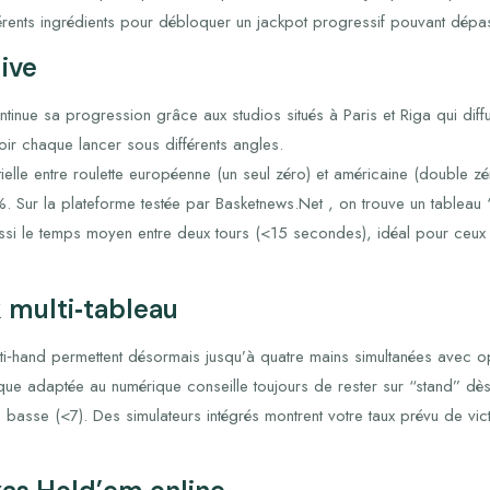
férents ingrédients pour débloquer un jackpot progressif pouvant dépas
live
ntinue sa progression grâce aux studios situés à Paris et Riga qui dif
oir chaque lancer sous différents angles.
tielle entre roulette européenne (un seul zéro) et américaine (double 
 Sur la plateforme testée par Basketnews.Net , on trouve un tableau “
si le temps moyen entre deux tours (<15 secondes), idéal pour ceux q
 multi‑tableau
lti‑hand permettent désormais jusqu’à quatre mains simultanées avec op
que adaptée au numérique conseille toujours de rester sur “stand” dès 
e basse (<7). Des simulateurs intégrés montrent votre taux prévu de vic