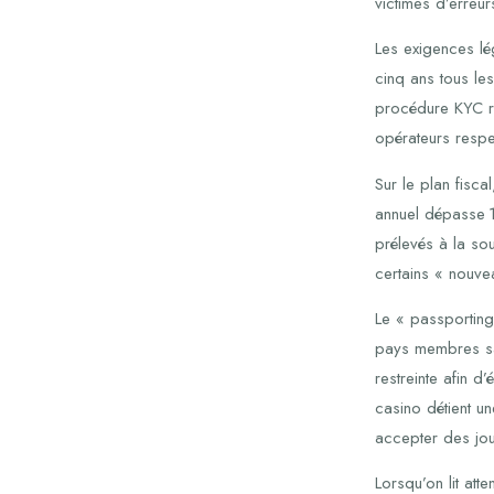
victimes d’erreur
Les exigences lé
cinq ans tous les
procédure KYC ren
opérateurs respe
Sur le plan fisca
annuel dépasse 1
prélevés à la so
certains « nouv
Le « passporting
pays membres san
restreinte afin d
casino détient un
accepter des jou
Lorsqu’on lit att