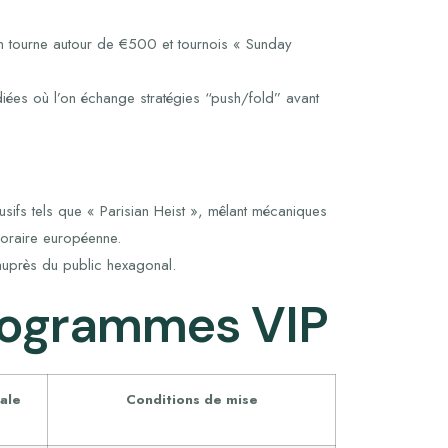
tourne autour de €500 et tournois « Sunday
iées où l’on échange stratégies “push/fold” avant
sifs tels que « Parisian Heist », mêlant mécaniques
horaire européenne.
auprès du public hexagonal.
rogrammes VIP
ale
Conditions de mise