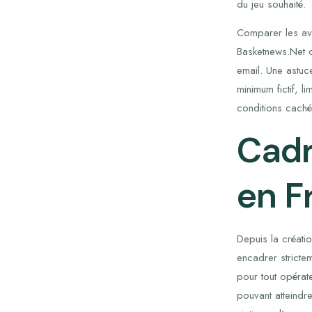
du jeu souhaité.
Comparer les avis
Basketnews.Net qu
email. Une astuc
minimum fictif, l
conditions cach
Cadre
en F
Depuis la créatio
encadrer stricte
pour tout opérat
pouvant atteindre