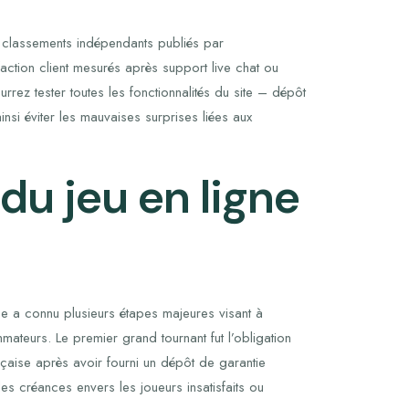
les classements indépendants publiés par
faction client mesurés après support live chat ou
rez tester toutes les fonctionnalités du site – dépôt
nsi éviter les mauvaises surprises liées aux
 du jeu en ligne
ise a connu plusieurs étapes majeures visant à
ateurs. Le premier grand tournant fut l’obligation
çaise après avoir fourni un dépôt de garantie
es créances envers les joueurs insatisfaits ou