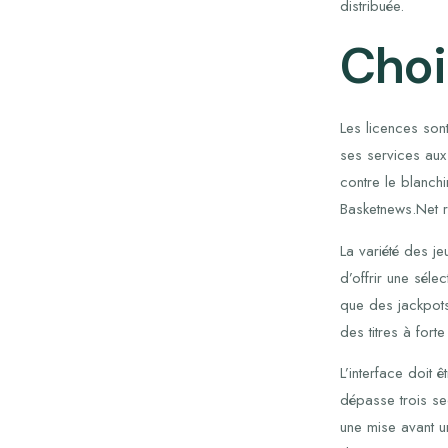
distribuée.
Choi
Les licences sont
ses services aux 
contre le blanchi
Basketnews.Net r
La variété des j
d’offrir une séle
que des jackpots
des titres à fort
L’interface doit 
dépasse trois se
une mise avant u