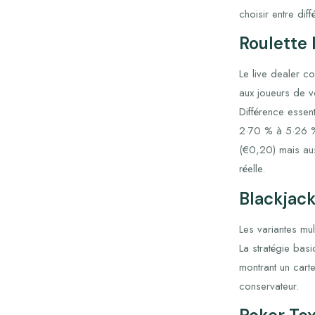
choisir entre dif
Roulette 
Le live dealer co
aux joueurs de v
Différence essen
2·70 % à 5·26 %.
(€0,20) mais aus
réelle.
Blackjack
Les variantes mu
La stratégie basi
montrant un cart
conservateur.