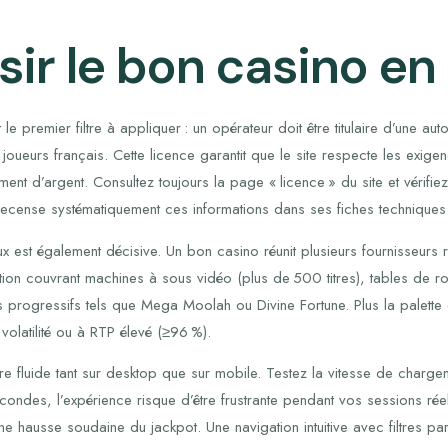
sir le bon casino en 
 le premier filtre à appliquer : un opérateur doit être titulaire d’une a
joueurs français. Cette licence garantit que le site respecte les exige
ment d’argent. Consultez toujours la page « licence » du site et vérifie
ecense systématiquement ces informations dans ses fiches techniques
eux est également décisive. Un bon casino réunit plusieurs fournisseu
ction couvrant machines à sous vidéo (plus de 500 titres), tables de ro
 progressifs tels que Mega Moolah ou Divine Fortune. Plus la palette
e volatilité ou à RTP élevé (≥96 %).
être fluide tant sur desktop que sur mobile. Testez la vitesse de charge
condes, l’expérience risque d’être frustrante pendant vos sessions r
ne hausse soudaine du jackpot. Une navigation intuitive avec filtres pa