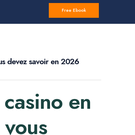
Free Ebook
ous devez savoir en 2026
 casino en
e vous