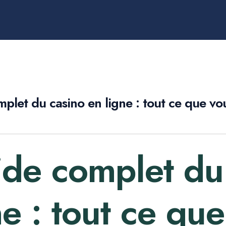
plet du casino en ligne : tout ce que v
de complet du
ne : tout ce qu