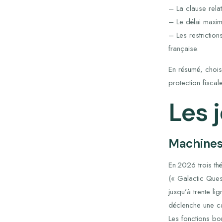
– La clause relat
– Le délai maxim
– Les restriction
française.
En résumé, chois
protection fiscal
Les 
Machines
En 2026 trois th
(« Galactic Quest
jusqu’à trente l
déclenche une c
Les fonctions bon